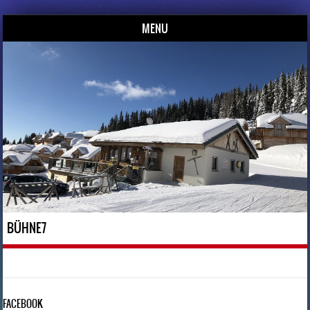
2023
MENU
Skip to content
Grossa Almstadl – Après Ski Bar im Lachtal
Empfohlen
BÜHNE7
FACEBOOK