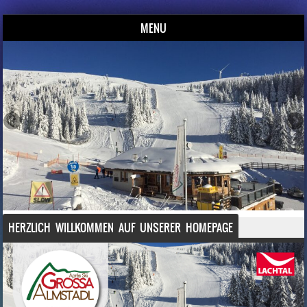
2023
MENU
Skip to content
Grossa Almstadl – Après Ski Bar im Lachtal
Empfohlen
HERZLICH WILLKOMMEN AUF UNSERER HOMEPAGE